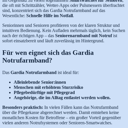
Im Gegensatz zu vielen sogenannten
Smartwatches für Senioren
,
die oft mit Schrittzähler, Wetter-Apps oder Pulsmessern überfrachtet
sind, konzentriert sich das Gardia Notrufarmband auf das
Wesentliche:
Schnelle Hilfe im Notfall
.
Seniorinnen und Senioren profitieren von der klaren Struktur und
intuitiven Bedienung. Kein Aufladen mehrmals täglich, kein Suchen
nach der richtigen App – das
Seniorenarmband mit Notruf
ist
sofort einsatzbereit und läuft zuverlässig im Hintergrund.
Für wen eignet sich das Gardia
Notrufarmband?
Das
Gardia Notrufarmband
ist ideal für:
Alleinlebende Senior:innen
Menschen mit erhöhtem Sturzrisiko
Pflegebedürftige mit Pflegegrad
Angehörige, die im Alltag entlastet werden wollen.
Besonders praktisch:
In vielen Fällen kann das Notrufarmband
über die Pflegekasse abgerechnet werden. Damit entstehen keine
monatlichen Kosten für Betroffene – ein großer Vorteil gegenüber
vielen anderen Notrufsystemen oder Senioren-Smartwatches.