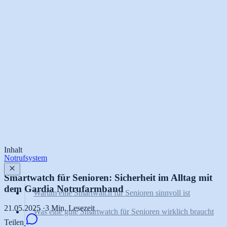
Inhalt
Notrufsystem
Smartwatch für Senioren: Sicherheit im Alltag mit
dem Gardia Notrufarmband
Warum eine Smartwatch für Senioren sinnvoll ist
21.05.2025
·
3 Min. Lesezeit
Was eine gute Smartwatch für Senioren wirklich braucht
Teilen